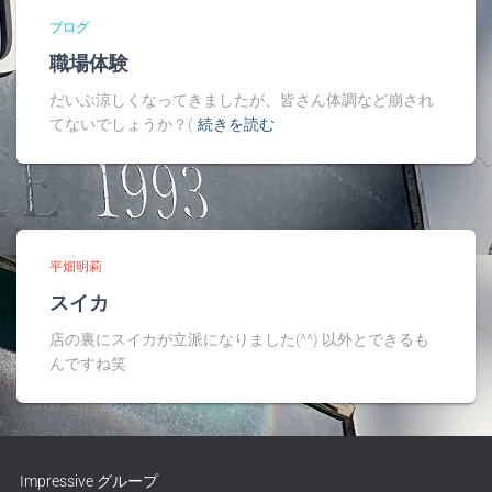
ブログ
職場体験
だいぶ涼しくなってきましたが、皆さん体調など崩され
てないでしょうか？(
続きを読む
平畑明莉
スイカ
店の裏にスイカが立派になりました(^^) 以外とできるも
んですね笑
Impressive グループ