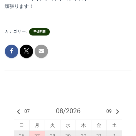
頑張ります！
カテゴリー:
平畑明莉
keyboard_arrow_left
08/2026
keyboard_arrow_right
07
09
日
月
火
水
木
金
土