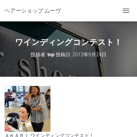
ヘアーショップ ムーヴ
ナ
ビ
ゲ
ー
シ
ワインディングコンテスト！
ョ
ン
投稿者:
top
投稿日:
2012年9月24日
を
切
り
替
え
ＡＫＡＲＩ ワインディングコンテスト！