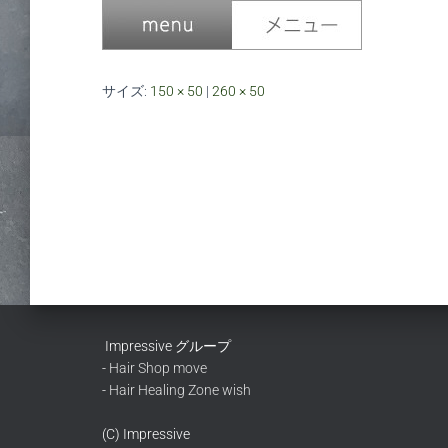
サイズ:
150 × 50
|
260 × 50
Impressive グループ
-
Hair Shop move
-
Hair Healing Zone wish
(C) Impressive