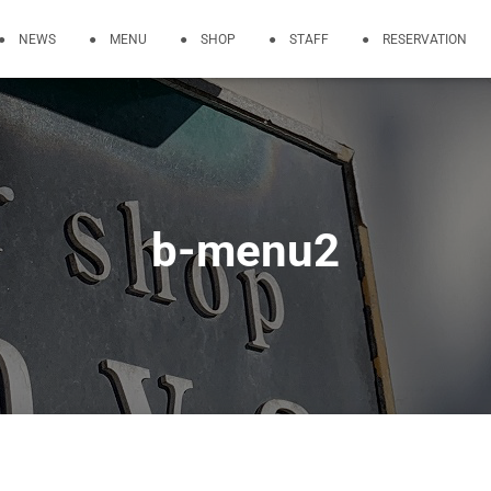
● NEWS
● MENU
● SHOP
● STAFF
● RESERVATION
b-menu2