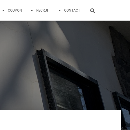
● COUPON
● RECRUIT
● CONTACT